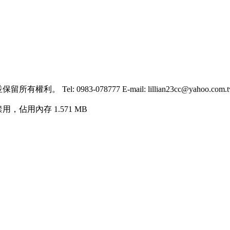
。 Tel: 0983-078777 E-mail: lillian23cc@yahoo.com.
禁用，佔用內存 1.571 MB