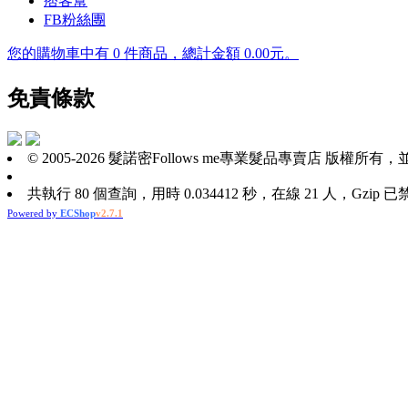
痞客幫
FB粉絲團
您的購物車中有 0 件商品，總計金額 0.00元。
Tory
免責條款
Burch
© 2005-2026 髮諾密Follows me專業髮品專賣店 版權所有，並保留所有權利
Outlet
On
共執行 80 個查詢，用時 0.034412 秒，在線 21 人，Gzip 已
Powered by
ECShop
v2.7.1
Sale
Tory
Burch
Heels
Tory
Burch
boots