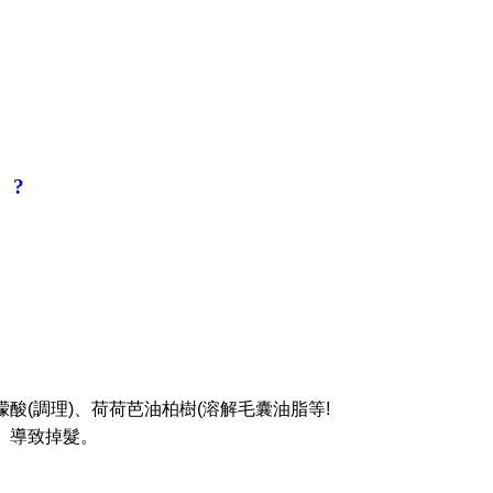
。
?
檬酸
(
調理
)
、荷荷芭油柏樹
(
溶解毛囊油脂等
!
、導致掉髮。