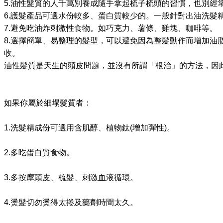
5.
油性髮質的人千萬別養成隨手拿起梳子梳頭的習慣，也別經
6.
護髮產品可選水份較多、蛋白質較少的。一般針對出油洗髮
7.
避免吃油炸刺激性食物。如巧克力、薯條、雞塊、咖啡等。
8.
選擇簡單、易整理的髮型，可以避免因為整髮動作而增加油
收。
油性髮質是天生的頭皮問題，並沒有所謂「根治」的方法，因
如果你屬於細塌髮質者：
1.
洗髮精成份可選用含肌醇、植物鈦
(
增加彈性
)
。
2.
多吃蛋白質食物。
3.
多按摩頭皮、梳髮、刺激血液循環。
4.
燙髮切勿燙得太捲及藥劑時間太久。