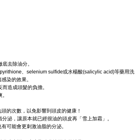
徹底去除油分。
pyrithione
、
selenium sulfide
或水楊酸
(salicylic acid)
等藥用洗
菌感染的效果。
反而造成頭髮的負擔。
爽。
洗頭的次數，以免影響到頭皮的健康！
脂分泌，讓原本就已經很油的頭皮再「雪上加霜」。
也有可能會更刺激油脂的分泌。