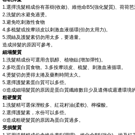
1.
選擇洗髮精成份有茶樹
(
收斂
)
、維他命
B5(
強化髮質
)
、荷荷芭
2.
洗髮的水避免過燙。
3.
避免吃刺激性食物
4.
多梳髮或按摩頭皮以刺激血液循環
(
但勿太用力
)
。
5.
潤絲及護髮素切勿用太多，要適量。
造成掉髮的原因可參考。
細塌髮質
1.
洗髮精成份可選用含肌醇、植物鈦
(
增加彈性
)
。
2.
多吃蛋白質食物。
3.
多按摩頭皮、梳髮、刺激血液循環。
4.
燙髮切勿燙得太捲及藥劑時間太久。
5.
選擇護髮素蛋白質可以多些。
⊙
造成細塌髮質的原因是蛋白質纖維數目少及遺傳或週遭環境
粗硬髮質
1.
洗髮精可選保溼較多、紅花籽油
(
柔軟
)
、檸檬酸。
2.
選擇護髮素，水份可以多些。
⊙
造成粗硬髮質的原因為蛋白質過多。
受損髮質