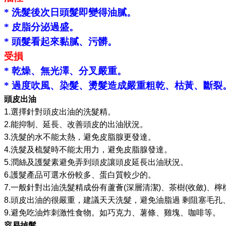
*
洗髮後次日頭髮即變得油膩。
*
皮脂分泌過盛。
*
頭髮看起來黏膩、
污髒
。
受損
*
乾燥、無光澤、分叉嚴重。
*
過度吹風、染髮、燙髮造成嚴重粗乾、枯黃、斷裂
頭皮出油
1.
選擇針對頭皮出油的洗髮精。
2.
能抑制、延長、改善頭皮的出油狀況。
3.
洗髮的水不能太熱，避免皮脂腺更發達。
4.
洗髮及梳髮時不能太用力，避免皮脂腺發達。
5.
潤絲及護髮素避免弄到頭皮讓頭皮延長出油狀況。
6.
護髮產品可選水份較多、蛋白質較少的。
7.
一般針對出油洗髮精成份有蘆薈
(
深層清潔
)
、茶樹
(
收斂
)
、檸
8.
頭皮出油的很嚴重，建議天天洗髮，避免油脂過
剩阻塞毛孔
9.
避免吃油炸刺激性食物。如巧克力、薯條、雞塊、咖啡等。
容易掉髮