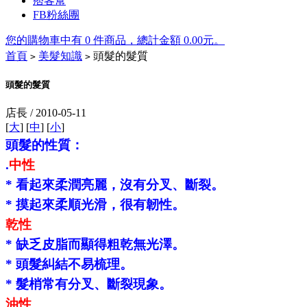
痞客幫
FB粉絲團
您的購物車中有 0 件商品，總計金額 0.00元。
首頁
美髮知識
頭髮的髮質
>
>
Tory
頭髮的髮質
Burch
店長 /
2010-05-11
Outlet
[
大
] [
中
] [
小
]
頭髮的
性
質：
On
.
中性
Sale
*
看起來柔潤亮麗，沒有分叉、斷裂。
*
摸起來柔順光滑，很有
韌
性。
Tory
Burch
乾性
Heels
Tory
*
缺乏皮脂而顯得粗乾無光澤。
Burch
boots
*
頭髮糾結不易梳理。
*
髮梢常有分叉、斷裂現象。
油性