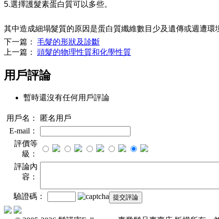
5.
選擇護髮素蛋白質可以多些。
其中造成細塌髮質的原因是蛋白質纖維數目少及遺傳或週遭環
下一篇：
毛髮的形狀及診斷
上一篇：
頭髮的物理性質和化學性質
用戶評論
暫時還沒有任何用戶評論
用戶名：
匿名用戶
E-mail：
評價等
級：
評論內
容：
驗證碼：