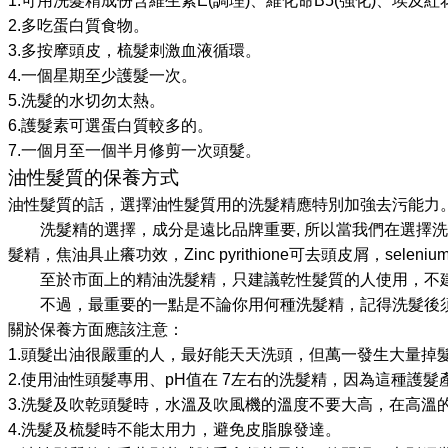
1.
可用洗髮精成份含維生素
E(
調理
)
、維化命
B5(
強化
)
、埃及紅
2.
多吃蛋白質食物。
3.
多按摩頭皮，梳髮刺激血液循環。
4.
一個星期至少護髮一次。
5.
洗髮的水切勿太熱。
6.
護髮素可選蛋白質較多的。
7.
一個月至一個半月修剪一次頭髮。
油性髮質的保養方式
油性髮質的話，選擇油性髮質用的洗髮精應特別加強去污能力
洗髮精的選擇，成分是遠比品牌重要
,
所以當我們在選擇洗
髮精，焦油具止癢功效，
Zinc pyrithione
可去頭皮屑，
selenium
至於市面上的精油洗髮精，只建議乾性髮質的人使用，不建
不過，最重要的一點是不論你用何種洗髮精，記得洗髮後須
關於保養方面應該注意：
1.
頭髮出油很嚴重的人，最好能天天洗頭，但萬一發生大量掉
2.
使用油性頭髮專用、
pH
值在
7
左右的洗髮精，因為這種護髮
3.
洗髮及吹乾頭髮時，水溫及吹風機的溫度不要大高，在高溫
4.
洗髮及梳髮時不能太用力，避免皮脂腺發達。