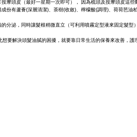
常按摩頭皮（最好一星期一次即可），
因為梳頭及按摩頭皮這些
精成份有蘆薈
(
深層清潔
)
、茶樹
(
收斂
)
、檸檬酸
(
調理
)
、荷荷芭油
脂的分泌，同時讓髮根稍微直立（可利用噴霧定型液來固定髮型
此想要解決頭髮油膩的困擾，就要靠日常生活的保養來改善，護