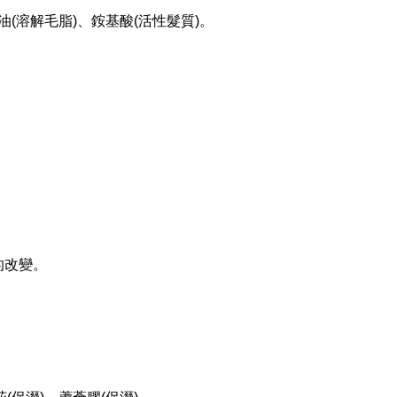
油
(
溶解毛脂
)
、銨基酸
(
活性髮質
)
。
的改變。