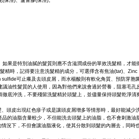
花
(
保溼
)
、蘆薈膠
(
保溼
)
。
。如果是特別油膩的髮質則應不含滋潤成份的單效洗髮精，才能
髮精時，記得要注意洗髮精的成分，可選擇含有焦油
(tar)
、
Zinc 
 sulfide
可止癢及去頭皮屑，而水楊酸則有軟化角質、預防芽胞
議油性髮質的人使用，因為對他們來說會過於營養，阻塞毛孔
徹底沖洗，不要殘留洗髮精於頭髮上，並儘量保持頭髮乾淨清
髮、頭皮出現紅色疹子或是讓頭皮屑增多等情形時，最好能減少
產品的油脂含量較少，不但能洗去頭髮上的油脂，也不會刺激油
的情況下，不但會讓油脂液化，使其分散到頭髮的內層去，同時