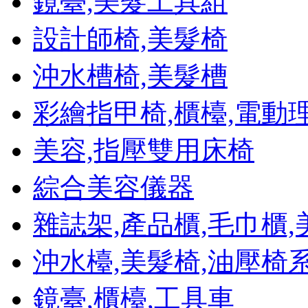
鏡臺,美髮工具組
設計師椅,美髮椅
沖水槽椅,美髮槽
彩繪指甲椅,櫃檯,電動
美容,指壓雙用床椅
綜合美容儀器
雜誌架,產品櫃,毛巾櫃
沖水檯,美髮椅,油壓椅
鏡臺,櫃檯,工具車