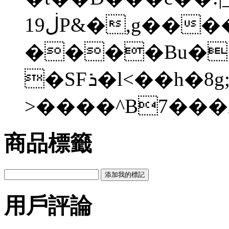
1ڶ9P&�,g����X�·��Q���<�q�:��h`uuT���~U���d�2���ж�u��D^��d�D�ڐ��uu
����Bu�}
�SFܪ�l<��h�8g;`G[�-
>����^B7���
商品標籤
用戶評論