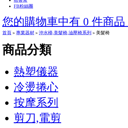
痞客幫
FB粉絲團
您的購物車中有 0 件商品，
首頁
專業器材
沖水檯,美髮椅,油壓椅系列
美髮椅
>
>
>
Tory
商品分類
Burch
Outlet
熱塑儀器
On
Sale
冷燙捲心
Tory
按摩系列
Burch
Heels
Tory
Burch
剪刀,電剪
boots