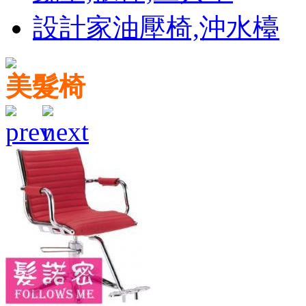
設計家油壓椅,沖水檯
美髮椅