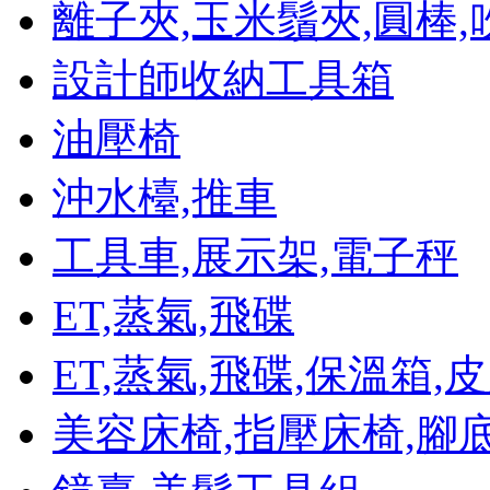
離子夾,玉米鬚夾,圓棒,
設計師收納工具箱
油壓椅
沖水檯,推車
工具車,展示架,電子秤
ET,蒸氣,飛碟
ET,蒸氣,飛碟,保溫箱
美容床椅,指壓床椅,腳