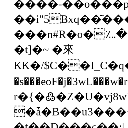
����-��o���p
��i"5Bxq��͂
���n#R�o�؊�
�t]�~ �來
KK�/$C��I_C�q�
�s���eoF�j�3wL
r�{�߷�Z�U�vj
�ǡ�B��u3�
��
�t��D���c��:|_ܥ��G�`u