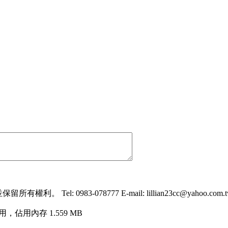
。 Tel: 0983-078777 E-mail: lillian23cc@yahoo.com.
禁用，佔用內存 1.559 MB