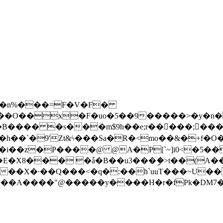
��n%���=F�V�F�
B���� �s���m$9h��e;r��򨡗���; ���n
`�9'Zt&ϟ���Sa�R�<mo��&�+f�O�����:�
��h��i��z�P����@ @A�P[`~]i0<�5��
�E�X8��� �ǡ�B��u3�
��ި�>t��(A
"@�����y����H�r�fPk�DM7�" �SFܪ�l<��h�8g