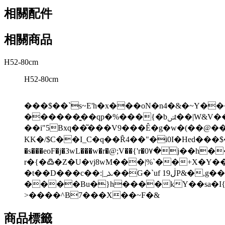
相關配件
相關商品
H52-80cm
H52-80cm
���$��`s~E'h�x���oN�n4�&�~Y�
������͍��qp�%���{�bݾt��|W&V���O��x�F�uo�5��9�����>�y�n��>��?����-��o���ptO�}
��i"5Bxq��͂���V9���Ê�g�w�(��@��
KK�/$C��I_C�q��Ȓ4��"�i0I�Hed���$�h��
�s���eoF�j�3wL���w�r�@;V��{'r�0۷�j
r�{�߷�Z�U�vj8wM���|%`��+X�Y�
�t��D���c��:|_ܥ��G�`uf 1ڶ9P&�,g����X�·��Q���<�q�:��h`uuT���~U���d�2���ж�u��D^��d�D�ڐ��uu
����Bu�}h����kY��sa�I{��A����
>����^B7���X��~F�&
商品標籤