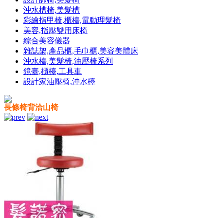
沖水槽椅,美髮槽
彩繪指甲椅,櫃檯,電動理髮椅
美容,指壓雙用床椅
綜合美容儀器
雜誌架,產品櫃,毛巾櫃,美容美體床
沖水檯,美髮椅,油壓椅系列
鏡臺,櫃檯,工具車
設計家油壓椅,沖水檯
長條椅背洽山椅