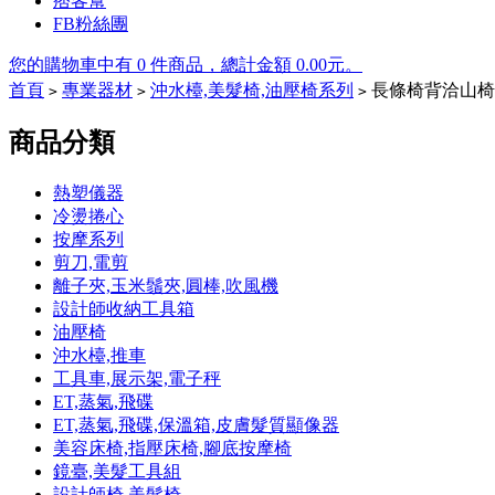
痞客幫
FB粉絲團
您的購物車中有 0 件商品，總計金額 0.00元。
首頁
專業器材
沖水檯,美髮椅,油壓椅系列
長條椅背洽山椅
>
>
>
Tory
商品分類
Burch
Outlet
熱塑儀器
冷燙捲心
On
按摩系列
剪刀,電剪
Sale
離子夾,玉米鬚夾,圓棒,吹風機
設計師收納工具箱
油壓椅
Tory
沖水檯,推車
Burch
工具車,展示架,電子秤
Heels
Tory
Burch
ET,蒸氣,飛碟
boots
ET,蒸氣,飛碟,保溫箱,皮膚髮質顯像器
美容床椅,指壓床椅,腳底按摩椅
鏡臺,美髮工具組
設計師椅,美髮椅