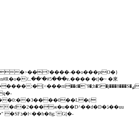
#R�o�؊��'�#5���e.���� �t]�~ �來
[<���пi��d�`9�;h�5�j���8���S�ߩj�z?\
q�-
���0:��3����0��L�(/
;`G[�-