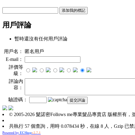
用戶評論
暫時還沒有任何用戶評論
用戶名：
匿名用戶
E-mail：
評價等
級：
評論內
容：
驗證碼：
© 2005-2026 髮諾密Follows me專業髮品專賣店 版權所有，並保留所有權利
共執行 57 個查詢，用時 0.078434 秒，在線 8 人，Gzip 已
Powered by
ECShop
v2.7.1