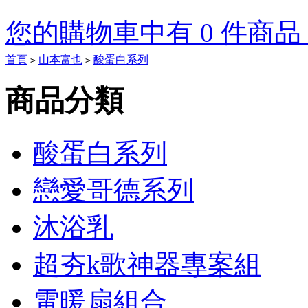
您的購物車中有 0 件商品，
首頁
山本富也
酸蛋白系列
>
>
Tory
商品分類
Burch
Outlet
酸蛋白系列
On
Sale
戀愛哥德系列
Tory
沐浴乳
Burch
Heels
Tory
Burch
超夯k歌神器專案組
boots
電暖扇組合