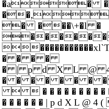
�a� �
��,
� ���\+�l �
������
�����������
� � � �
� | p d X L @
� � � � � � � 
  � � � � � � � � � �
� � � � � � | p d X L @ 4 