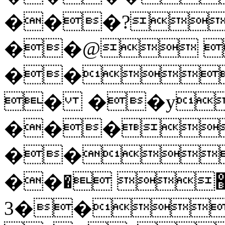
���?
��@ 
��
� ��y
���
��
��޺ �
��3� ��� 