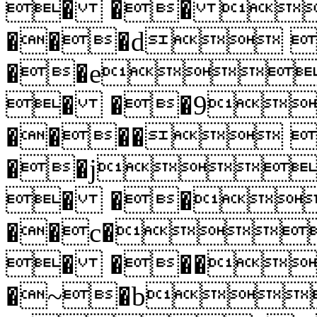
� �� 
���d 
��e
� ��9
���� 
��j
� ��
��c�
� ���
�~�b