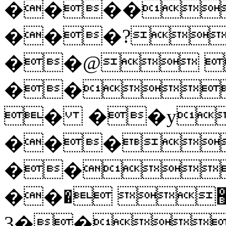
����
���?
��@ 
��
� ��y
���
��
��޺ �
��3� ��� 