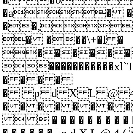
�a� �
��,
� ���\+�l �
������
�����������
� � � �
� | p d X L @
� � � � � � � 
  � � � � � � � � � �