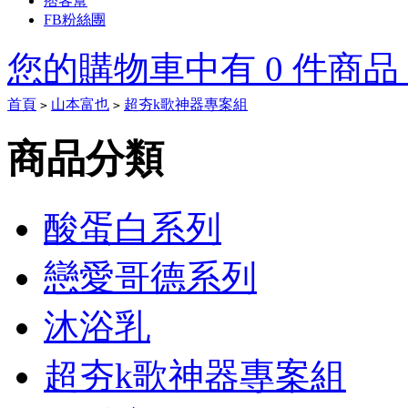
痞客幫
FB粉絲團
您的購物車中有 0 件商品，
首頁
山本富也
超夯k歌神器專案組
>
>
Tory
商品分類
Burch
Outlet
酸蛋白系列
On
Sale
戀愛哥德系列
Tory
沐浴乳
Burch
Heels
Tory
Burch
超夯k歌神器專案組
boots