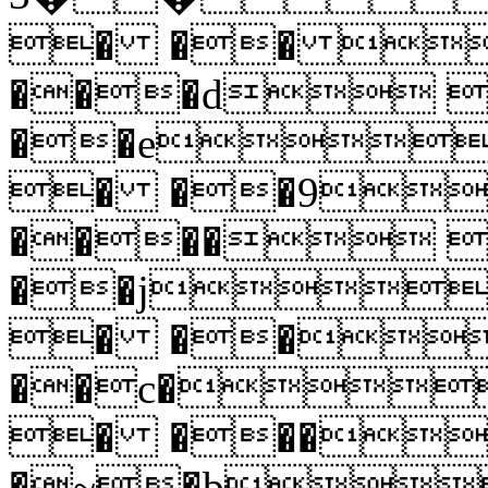
� �� 
���d 
��e
� ��9
���� 
��j
� ��
��c�
� ���
�~�b